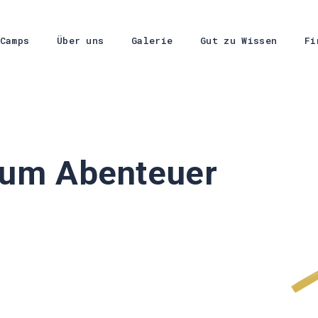
Camps
Über uns
Galerie
Gut zu Wissen
Fi
zum Abenteuer