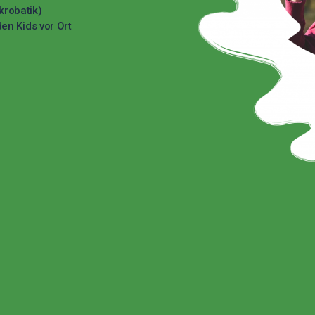
krobatik)
en Kids vor Ort