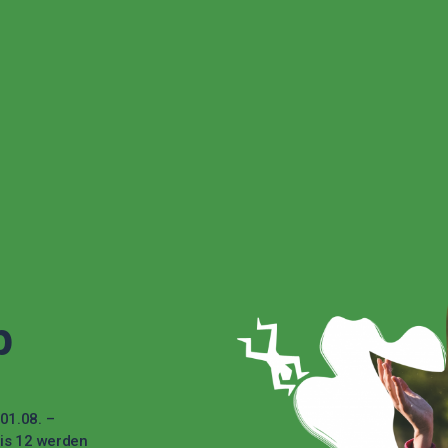
p
01.08. –
bis 12 werden